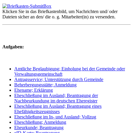
Klicken Sie in das Briefkastenbild, um Nachrichten und/ oder
Dateien sicher an den/ die o. g. Mitarbeiter(in) zu versenden.
Aufgaben:
Amtliche Beglaubigung; Einholung bei der Gemeinde oder
Verwaltungsgemeinschaft
Antragsservice; Unterstützung durch Gemeinde
Beherbergungsstätte; Anmeldung
Ehename; Erklärung
Eheschließung im Ausland; Beantragung der
Nachbeurkundung im deutschen Eheregister
Eheschließung im Ausland; Beantragung eines
Ehefähigkeitszeugnisses
Eheschließung im In- und Ausland; Vollzug
Eheschließung; Anmeldung
Eheurkunde; Beantragung
eID-Karte; Beantragung