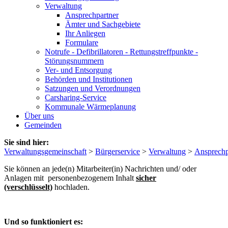
Verwaltung
Ansprechpartner
Ämter und Sachgebiete
Ihr Anliegen
Formulare
Notrufe - Defibrillatoren - Rettungstreffpunkte -
Störungsnummern
Ver- und Entsorgung
Behörden und Institutionen
Satzungen und Verordnungen
Carsharing-Service
Kommunale Wärmeplanung
Über uns
Gemeinden
Sie sind hier:
Verwaltungsgemeinschaft
>
Bürgerservice
>
Verwaltung
>
Ansprechp
Sie können an jede(n) Mitarbeiter(in) Nachrichten und/ oder
Anlagen mit personenbezogenem Inhalt
sicher
(verschlüsselt)
hochladen.
Und so funktioniert es: