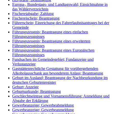
Europa-, Bundestags- und Landtagswahl; Einsichtnahme in
das Wählerverzeichnis
Fischereiabgabe; Zahlung
Fischereischein; Beantragung
Führerschein; Einreichung des Fahrerlaubnisantrages bei der
Gemeinde
Führungszeugnis; Beantragung eines einfachen
Führungszeugnisses
Führungszeugnis; Beantragung eines erweiterten
Führungszeugnisses
Führungszeugnis; Beantragung eines Europäischen
Führungszeugnisses
Fundsachen im Gemeindegebiet; Fundanzeige und
Verlustanzeige
Gaststättenrechtliche Gestattung für vorübergehenden
Alkoholausschank aus besonderem Anlass; Beantragung
Geburt im Ausland; Beantragung der Nachbeurkundung im
deutschen Geburtenregister
Geburt; Anzeige
Geburtsurkunde; Beantragung
Geschlechtseintrag und Vornamensführung; Anmeldung und
Abgabe der Erklärung
Gewerbeanzeige; Gewerbeabmeldung
Gewerbeanzeige; Gewerbeanmeldung