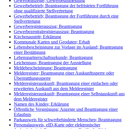
Gewerbeanzeige; Gewerbeummeldung
Gewerbebetrieb; Beantragung der befristeten Fortführung
ohne qualifizierte Stellvertretung
Gewerbebetrieb; Beantragung der Fortführung durch eine
Stellvertretung
Gewerberegisterauszug; Beantragung
Gewerbezentralregisterauszug; Beantragung
Kirchenaustritt; Erklärung
Kommunale Karten und Geodaten; Erhalt
Lebensbescheinigung zur Vorlage im Ausland; Beantragung
einer Bestätigung
Lebenspartnerschaftsurkunde; Beantragung
Leichenpass; Beantragung der Ausstellung
Meldebescheinigung; Beantragung
Melderegister; Beantragung einer Auskunftssperre oder
Übermittlungssperre
Melderegisterauskunft; Beantragung einer einfachen oder
erweiterten Auskunft aus dem Melderegister
Melderegisterauskunft; Beantragung einer Selbstauskunft aus
dem Melderegister
Namen des Kindes; Erklärung
Öffentliche Vergnügung; Anzeige und Beantragung einer
Erlaubnis
Parkausweis für schwerbehinderte Menschen; Beantragung
Personalausweis, eID-Karte oder elektronischer