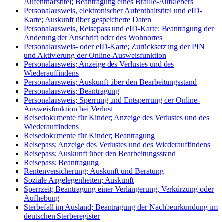
Aufenthaltstitel; Beantragung eines Braille-Aufklebers
Personalausweis, elektronischer Aufenthaltstitel und eID-
Karte; Auskunft über gespeicherte Daten
Personalausweis, Reisepass und eID-Karte; Beantragung der
Änderung der Anschrift oder des Wohnortes
Personalausweis- oder eID-Karte; Zurücksetzung der PIN
und Aktivierung der Online-Ausweisfunktion
Personalausweis; Anzeige des Verlustes und des
Wiederauffindens
Personalausweis; Auskunft über den Bearbeitungsstand
Personalausweis; Beantragung
Personalausweis; Sperrung und Entsperrung der Online-
Ausweisfunktion bei Verlust
Reisedokumente für Kinder; Anzeige des Verlustes und des
Wiederauffindens
Reisedokumente für Kinder; Beantragung
Reisepass; Anzeige des Verlustes und des Wiederauffindens
Reisepass; Auskunft über den Bearbeitungsstand
Reisepass; Beantragung
Rentenversicherung; Auskunft und Beratung
Soziale Angelegenheiten; Auskunft
Sperrzeit; Beantragung einer Verlängerung, Verkürzung oder
Aufhebung
Sterbefall im Ausland; Beantragung der Nachbeurkundung im
deutschen Sterberegister