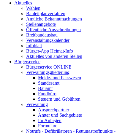
Aktuelles
Wahlen
Bauleitplanverfahren
Amtliche Bekanntmachungen
Stellenangebote
Öffentliche Ausschreibungen
Breitbandausbau
Veranstaltungskalender
Infoblatt
Bürger-App Heimat-Info
Aktuelles von anderen Stellen
Bürgerservice
Bürgerservice ONLINE
Verwaltungsgliederung
Melde- und Passwesen
Standesamt
Bauamt
Fundbüro
Steuern und Gebühren
Verwaltung
Ansprechpartner
Ämter und Sachgebiete
Ihr Anliegen
Formulare
Notrufe - Defibrillatoren - Rettungstreffpunkte -